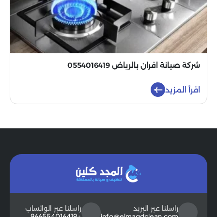
شركة صيانة افران بالرياض 0554016419
اقرأ المزيد
راسلنا عبر البريد
راسلنا عبر الواتساب
+966554016419
info@elmagdclean.com