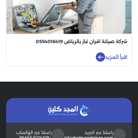
شركة صيانة افران غاز بالرياض 0554016419
اقرأ المزيد
راسلنا عبر البريد
راسلنا عبر الواتساب
+966554016419
info@elmagdclean.com