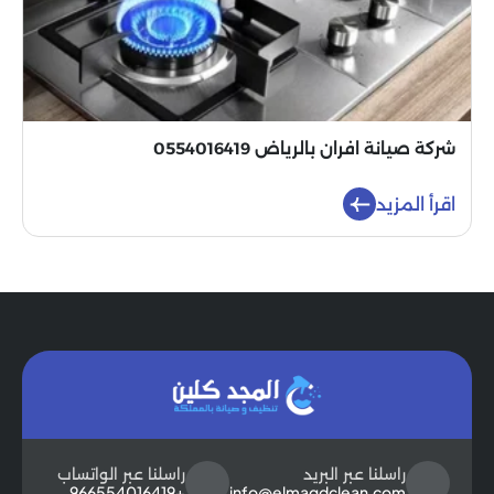
شركة صيانة افران بالرياض 0554016419
اقرأ المزيد
راسلنا عبر البريد
راسلنا عبر الواتساب
+966554016419
info@elmagdclean.com