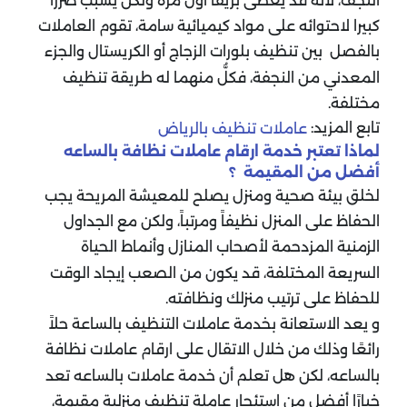
النجف، لأنه قد يعطى بريقاً أول مرة ولكن يسبب ضررا
كبيرا لاحتوائه على مواد كيميائية سامة، تقوم العاملات
بالفصل بين تنظيف بلورات الزجاج أو الكريستال والجزء
المعدني من النجفة، فكلُّ منهما له طريقة تنظيف
مختلفة.
تابع المزيد:
عاملات تنظيف بالرياض
لماذا تعتبر خدمة ارقام عاملات نظافة بالساعه
أفضل من المقيمة ؟
لخلق بيئة صحية ومنزل يصلح للمعيشة المريحة يجب
الحفاظ على المنزل نظيفاً ومرتباً، ولكن مع الجداول
الزمنية المزدحمة لأصحاب المنازل وأنماط الحياة
السريعة المختلفة، قد يكون من الصعب إيجاد الوقت
للحفاظ على ترتيب منزلك ونظافته.
و يعد الاستعانة بخدمة عاملات التنظيف بالساعة حلاً
رائعًا وذلك من خلال الاتقال على ارقام عاملات نظافة
بالساعه، لكن هل تعلم أن خدمة عاملات بالساعه تعد
خيارًا أفضل من استئجار عاملة تنظيف منزلية مقيمة،