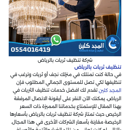
شركة تنظيف ثريات بالرياض
تنظيف ثريات بالرياض
في حالة كنت تمتلك في منزلك نجف أو ثريات وترغب في
تنظيفها لكي تصل للمستوى الجمالي المطلوب فإن
تقدم لك افضل خدمات تنظيف الثريات في
المجد كلين
الرياض، يمكنك الآن النقر على أيقونة الاتصال المرفقة
بهذا المقال للإستمتاع بخدماتنا المميزة ذات السعر
الرخيص حيث تمتاز شركة تنظيف ثريات بالرياض بأسعارها
الرخيصة مقارنة بأسعار الشركات الأخرى في هذا المجال.
بالتالي لو كنت تعاني من تلبّد الغبار والأتربة والأوساخ