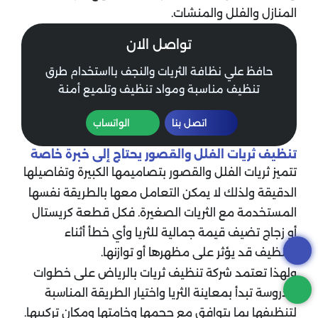
المنازل والفلل والمنشات.
تواصل الان
حافظ علي نظافة الثريات والنجف بااستخدام طرق
تنظيف مناسبة ومواد تنظيف وتلميع أمنة
اتصل بنا
الواتساب
تنظيف ثريات الفلل والقصور يحتاج إلى خبرة خاصة
تتميز ثريات الفلل والقصور بتصاميمها الكبيرة وتفاصيلها
الدقيقة ولذلك لا يمكن التعامل معها بالطريقة نفسها
المستخدمة مع الثريات الصغيرة. فكل قطعة كريستال
أو زجاج تضيف قيمة جمالية للثريا وأي خطأ أثناء
التنظيف قد يؤثر على مظهرها أو توازنها.
ولهذا تعتمد شركة تنظيف ثريات بالرياض على خطوات
مدروسة تبدأ بمعاينة الثريا واختيار الطريقة المناسبة
لتنظيفها بما يتوافق مع حجمها وخامتها ومكان تركيبها.