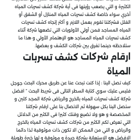
الكثيرة و التي يصعب رؤيتها فى أية شركة كشف تسربات المياه
أخري سواء خاصة كشف تسربات المياه المنازل أو الشقق أو
الفلل فشركتنا تقوم بعمل اللازم و أكثر إتجاه كشف تسربات
المياه المساجد فمن أولي الأولويات التي تضعها شركة أثناء
كشف تسربات المياه المساجد هو الإهتمام الأولي و هذا ما
ستلاحظه حينما تفرق بين شركات الكشف و بعضها.
ارقام شركات
كشف تسربات
المياة
كيف تصل الينا : إذا كنت تبحث عنا عن طريق محرك البحث
جوجل
فليس عليك سوي كتابة السطر التالى فى شريط البحث ” افضل
شركة كشف تسربات المياه بالخرج والرياض شركة المجد كلين و
ستصل الينا بكل سهولة ثم الاتصال بنا على ارقام شركتنا
المخصصة و هو ولا تضيع وقتك كثيرا فى الكثير من الدلائل
التي تعرض لكم الكثير من شركات كشف تسربات المياه بالخرج
والرياض و التي من الممكن الا تكون ذات موثوقية لذا دائما
الافضل هو الاستعانة بشركة جيدة و موثوقة و لها خبرة طويلة