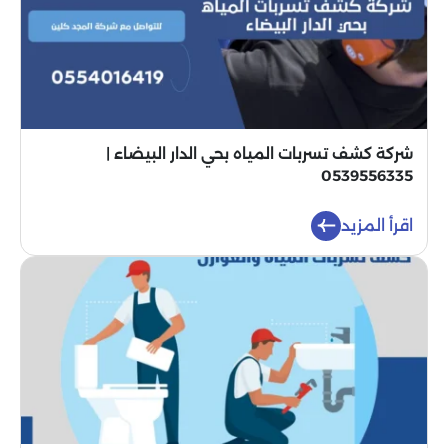
شركة كشف تسربات المياه بحي الدار البيضاء |
0539556335
اقرأ المزيد