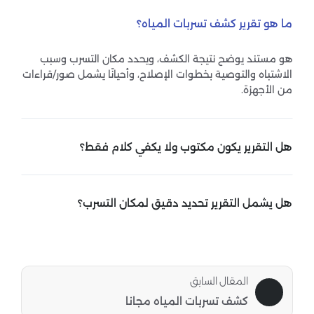
ما هو تقرير كشف تسربات المياه؟
هو مستند يوضح نتيجة الكشف، ويحدد مكان التسرب وسبب
الاشتباه والتوصية بخطوات الإصلاح، وأحيانًا يشمل صور/قراءات
من الأجهزة.
هل التقرير يكون مكتوب ولا يكفي كلام فقط؟
الأفضل يكون مكتوب وواضح، ويتضمن بيانات الحالة ونتيجة
الكشف وتوصيات الإصلاح بدل الاكتفاء بملاحظة شفوية.
هل يشمل التقرير تحديد دقيق لمكان التسرب؟
نعم قدر الإمكان. لكن دقة التحديد تعتمد على نوع التسرب
وهل هو ظاهر أم داخل الجدران/الأرضيات. لذلك التقرير الجيد
يوضح “مستوى الدقة” وتبرير السبب.
المقال السابق
كشف تسربات المياه مجانا