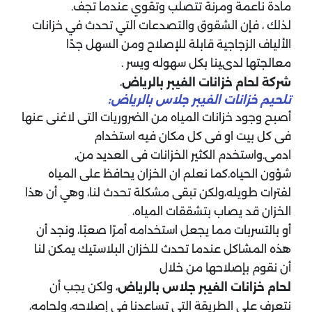
مادة ناعمة ومرنة تتصلب وتقوي عندما تجف.
لذلك ، فإن الشقوق والتصدعات التي تحدث في خزانات
الألياف الزجاجية قابلة للإصلاح ومن السهل جدًا
معالجتها لدىينا بكل سهوله ويسر .
.
شركة لحام خزانات الفيبر بالرياض
تلحيم خزانات الفيبر جلاس بالرياض:
أصبح وجود خزانات المياه من الضروريات التى لاغنى عنها
فى كل بيت او فى كل مكان فيه استخدام
ادمى.واستخدم الكثير الخزانات فى العديد من,
شؤون الحياه.كما نعلم ان الخزان يحافظ على المياه
لفترات طويله،ولكن تبقى مشكلة تحدث لنا، وهي أن هذا
الخزان قد يصاب بتشققات المياه،
أو بالتسربات مما يجعل استخدامه أمرًا صعبًا، ونجد أن
هذه المشاكل عندما تحدث للخزان البلاستيك يمكن لنا
أن نقوم بإصلاحها من خلال
، ولكن يجب أن
لحام خزانات الفيبر جلاس بالرياض
نتعرف على الطريقة التي تساعدنا في إصلاحه، ولحامه،