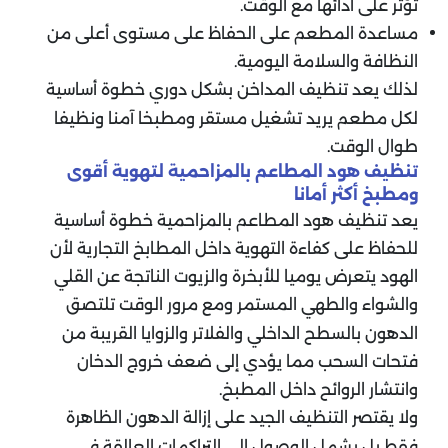
تؤثر على أدائها مع الوقت.
مساعدة المطعم على الحفاظ على مستوى أعلى من
النظافة والسلامة اليومية.
لذلك يعد تنظيف المداخن بشكل دوري خطوة أساسية
لكل مطعم يريد تشغيل مستقر ومطبخا آمنا ونظيفا
طوال الوقت.
تنظيف هود المطاعم بالمزاحمية لتهوية أقوى
ومطبخ أكثر أمانا
يعد تنظيف هود المطاعم بالمزاحمية خطوة أساسية
للحفاظ على كفاءة التهوية داخل المطابخ التجارية لأن
الهود يتعرض يوميا للأبخرة والزيوت الناتجة عن القلي
والشواء والطهي المستمر ومع مرور الوقت تلتصق
الدهون بالسطح الداخلي والفلاتر والزوايا القريبة من
فتحات السحب مما يؤدي إلى ضعف خروج الدخان
وانتشار الروائح داخل المطبخ.
ولا يقتصر التنظيف الجيد على إزالة الدهون الظاهرة
فقط بل يشمل الوصول إلى التراكمات العالقة في