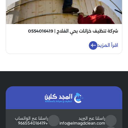
شركة تنظيف خزانات بحي الفلاح | 0554016419
اقرأ المزيد
راسلنا عبر البريد
راسلنا عبر الواتساب
+966554016419
info@elmagdclean.com