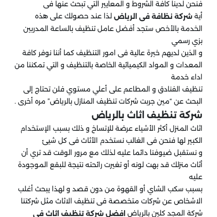
فنحن لدينا كافة الشروط و المعايير التي تبحث عنها فى
أية
لذا عند حصولك على هذه
شركة نظافة فى الرياض
الخدمة بالأخص ستجد أفضل عامل تنظيف بالساعة المدربين
بزي رسمي
و الذين لديهم خبرة عالية فى امور التنظيف كما أننا نوفر كافة
المعدات و المواد الكيميائية الخاصة بالتنظيف و التي تمكننا من
اداء خدمة
تنظيف الفنادق و المطاعم على أعلي مستوي فلن تحتاج إلى
البحث عن “مين جربت شركات تنظيف المنازل بالرياض” مره أخرى .
شركة تنظيف اثاث بالرياض
اثاث المنزل أكثر الأشياء عرضة للإتساخ و ذلك بسبب الإستخدام
الكبير لها فنحن فى الغالب نستخدم الأثاث فى كل شيئ
و نستقبل ضيوفنا دائما عليه لذلك مع مرور الوقت قد تري أن
أثاث منزلك قد بهت لونه أو تغيرت رائحته نتيجة للبقع الموجودة
عليه
بسبب سكب الشاي أو القهوة من دون قصد و لهذا يبحث أغلب
الاشخاص عن شركات متخصصة فى تنظيف الاثاث مثل شركتنا
شركة المجد كلين بالرياض
افضل شركة تنظيف اثاث فى