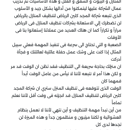
المنازل و البيوت و الشقق و الفلل و هذه الأساسيات تم تدريب
عمال الشركة عليها ليتمكنوا من أدائها بشكل جيد و الأسلوب
الذى تتبعه شركة المجد كلين الرياض لتنظيف المنازل بالرياض
لن تضطرك إلي الاستعانة بشركات تنظيف المنازل فى الرياض
مراراً و تكراراً كما ان هناك العديد من عملائنا إستعانوا بنا فى
الأوقات
الصعبة و التي تحتاج الى سرعة فى تنفيذ المهمة فعلي سبيل
المثال إذا كنت على وشك عمل حفلة عائلية لعائلتك و فجأة
أدركت
ان منزلك بحاجة سريعة الى التنظيف فقد تظن ان الوقت قد مر
و لكن هذا أمر لا نتبعه لأننا لا نيأس من عامل الوقت أبداً
فمهما كان
الوقت الذى تتوقعه فى تنظيف المنزل ستري ان شركة المجد
كلين الرياض لتنظيف المنازل قد انجزته فى وقت أقل لأننا نعلم
تماماً
من أين نبدأ مهمة التنظيف و أين نتهي لأننا لا نعمل بنظام
العشوائية و لكننا مرتبون و منظمون جداً و هذه الميزة لن
تجدها لدى كل