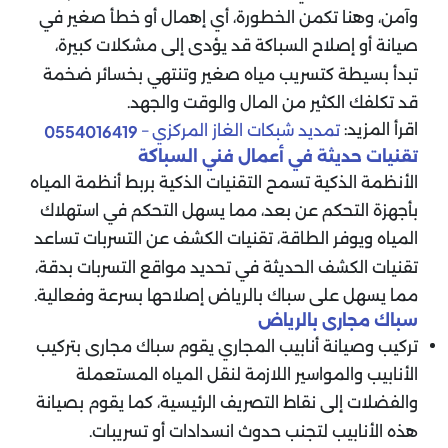
وآمن، وهنا تكمن الخطورة، أي إهمال أو خطأ صغير في
صيانة أو إصلاح السباكة قد يؤدى إلى مشكلات كبيرة،
تبدأ بسيطة كتسريب مياه صغير وتنتهي بخسائر ضخمة
قد تكلفك الكثير من المال والوقت والجهد.
اقرأ المزيد:
تمديد شبكات الغاز المركزي –
0554016419
تقنيات حديثة في أعمال فني السباكة
الأنظمة الذكية تسمح التقنيات الذكية بربط أنظمة المياه
بأجهزة التحكم عن بعد، مما يسهل التحكم في استهلاك
المياه ويوفر الطاقة، تقنيات الكشف عن التسربات تساعد
تقنيات الكشف الحديثة في تحديد مواقع التسربات بدقة،
مما يسهل على سباك بالرياض إصلاحها بسرعة وفعالية.
سباك مجارى بالرياض
تركيب وصيانة أنابيب المجاري يقوم سباك مجارى بتركيب
الأنابيب والمواسير اللازمة لنقل المياه المستعملة
والفضلات إلى نقاط التصريف الرئيسية، كما يقوم بصيانة
هذه الأنابيب لتجنب حدوث انسدادات أو تسريبات.