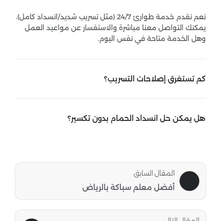
نعم نقدم خدمة طوارئ 24/7 (مثل تسريب شديد/انسداد كامل).
يمكنك التواصل معنا مباشرة والاستفسار عن مواعيد العمل
وهل الخدمة متاحة في نفس اليوم.
كم تستغرق إصلاحات التسريب؟
تسريب بسيط في وصلات: قد يستغرق ساعة إلى ساعتين.
تسريب في مواسير مخفية/تكسير: قد يحتاج وقت أطول حسب
هل يمكن حل انسداد الحمام بدون تكسير؟
مكان العطل.
نعم، مثل: استخدام أدوات كشف/شفط أو حلول كيميائية
مناسبة (بحسب الحالة). تنظيف بالـ سنّاك/الضغط. التكسير وارد
إذا كان الانسداد داخل مواسير قديمة أو تلف كبير.
المقال السابق
أفضل معلم سباكة بالرياض
المقال التالى