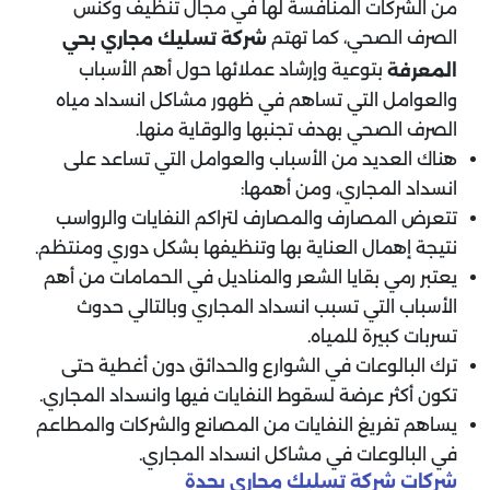
من الشركات المنافسة لها في مجال تنظيف وكنس
الصرف الصحي، كما تهتم
شركة تسليك مجاري بحي
بتوعية وإرشاد عملائها حول أهم الأسباب
المعرفة
والعوامل التي تساهم في ظهور مشاكل انسداد مياه
الصرف الصحي بهدف تجنبها والوقاية منها.
هناك العديد من الأسباب والعوامل التي تساعد على
انسداد المجاري، ومن أهمها:
تتعرض المصارف والمصارف لتراكم النفايات والرواسب
نتيجة إهمال العناية بها وتنظيفها بشكل دوري ومنتظم.
يعتبر رمي بقايا الشعر والمناديل في الحمامات من أهم
الأسباب التي تسبب انسداد المجاري وبالتالي حدوث
تسربات كبيرة للمياه.
ترك البالوعات في الشوارع والحدائق دون أغطية حتى
تكون أكثر عرضة لسقوط النفايات فيها وانسداد المجاري.
يساهم تفريغ النفايات من المصانع والشركات والمطاعم
في البالوعات في مشاكل انسداد المجاري.
شركات شركة تسليك مجاري بجدة