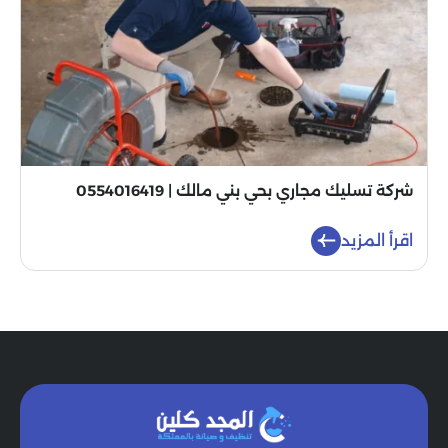
شركة تسليك مجاري بحي بني مالك | 0554016419
اقرأ المزيد