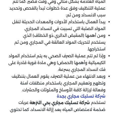
المياه العادمة بشكل مثالي وفي وقت قصير، كما تتم
عملية التنظيف وفق عدة خطوات تبدأ بالفحص وتحديد
سبب الانسداد ومن ثم:
يبدأ العمال باستخدام الأدوات والمعدات الحديثة لنقل
المواد الصلبة التي تسببت في انسداد المجاري.
ومن أهمها (المقبض الدائري ذو الخطاف) الذي
يستخدم لتحريك المواد العالقة في المجاري ومن ثم
استخراجها.
وإذا لم تتم عملية الصرف الصحي به ​​يتم استخدام المواد
الكيميائية وأهمها (الحمض) وهي مادة قوية قادرة على
فك انسداد المجاري بسرعة.
وبعد الانتهاء من عملية الصرف، يقوم العمال بتنظيف
وتطهير وتعقيم المجاري باستخدام منظفات آمنة
وفعالة لإزالة كافة الأوساخ والملوثات والحشرات.
شركة تسليك مجاري بجدة
تستخدم
عربات
شركة تسليك مجاري بحي النزهة
ضخمة لامتصاص المياه بعد إزالة الانسداد، كما تحتوي