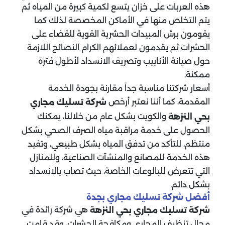
هذه العربات على خزان يتسع لكمية كبيرة من المياه ثم
يتم التخلص منها في الأماكن المخصصة لذلك كما
يقومون برش المبيدات الحشرية القوية للقضاء على
الحشرات ثم يقدمون لعملائهم الكرام النصائح اللازمة
حول صيانة الأنابيب وتصريف الانسداد لأطول فترة
ممكنة.
أسعار شركتنا مناسبة جداً مقارنة بجودة الخدمة
المقدمة، كما أننا نعتبر أرخص
شركة تسليك مجاري
والكويت بشكل عام من خلالنا، يمكنك
بحي النزهة
الحصول على خدمة مراقبة مياه الصرف الصحي بشكل
منتظم، للتأكد من تدفق المياه بشكل طبيعي، وتفيد
هذه الخدمة للمصانع والمنشآت الصناعية، وللمنازل
التي تتعرض للبالوعات الخاصة، حيث تصاب بالانسداد
بشكل دائم.
أفضل شركة تسليك مجاري بجدة
هي شركة رائدة في
شركة تسليك مجاري بحي النزهة
مجال تنظيف المجاري ومكافحة الحشرات، وقد قامت