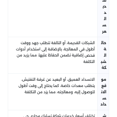
تح
دي
د
ال
س
عر
حال
الشبكات القديمة، أو التالفة تتطلب جهد ووقت
ة
أطول في المعالجة، بالإضافة إلى استخدام أدوات
إضافية تضمن الحفاظ عليها، مما يزيد من
ال
فحص
شب
التكلفة
كة
مو
الانسداد العميق، أو البعيد عن غرفة التفتيش،
قع
يتطلب معدات خاصة، كما يحتاج إلى وقت أطول
الان
للوصول إليه، ومعالجته، مما يزد من التكلفة
س
داد
ش
تختلف أسعار خدمات شركة تسليك مجاري حي