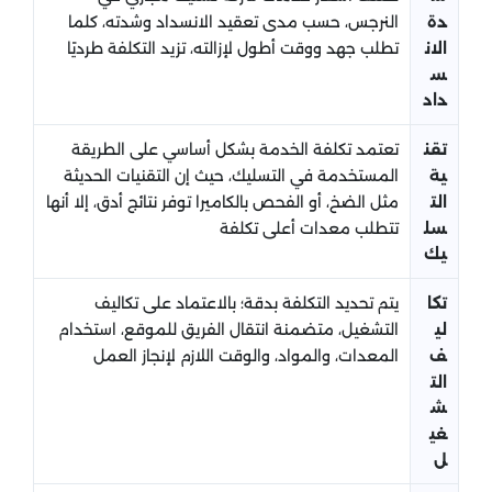
دة
النرجس، حسب مدى تعقيد الانسداد وشدته، كلما
الان
تطلب جهد ووقت أطول لإزالته، تزيد التكلفة طرديًا
س
داد
تقن
تعتمد تكلفة الخدمة بشكل أساسي على الطريقة
ية
المستخدمة في التسليك، حيث إن التقنيات الحديثة
الت
مثل الضخ، أو الفحص بالكاميرا توفر نتائج أدق، إلا أنها
سل
تتطلب معدات أعلى تكلفة
يك
تكا
يتم تحديد التكلفة بدقة؛ بالاعتماد على تكاليف
لي
التشغيل، متضمنة انتقال الفريق للموقع، استخدام
ف
المعدات، والمواد، والوقت اللازم لإنجاز العمل
الت
ش
غي
ل