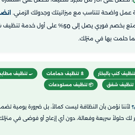
ر من
أولويات التنظيف حسب احتياجاتك، مع خطة عمل وا
 فريقنا خلال ساعة واحدة
واستمتع بخصم فوري يص
50
من اتصالك بنا، لتبدأ ر
🍳 تنظيف مطابخ
🚿 تنظيف حمامات
🛋️ تنظيف كنب بالب
📦 تنظيف مستودعات
🏘️ تنظيف ش
بل ضرورة يومية تضمن لك حياة صحية ومريحة. ولأننا ندرك أن

ج أو فوضى في منزلك. فقط اختر خدمتك، واترك الباقي على عم