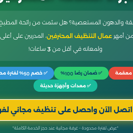
القة والدهون المستعصية؟ هل سئمت من رائحة المطبخ
 من أمهر
، المدربين على أعلى 
عمال التنظيف المحترفين
ولمعانه في أقل من
ساعات!
3
 معقمة
✅ ضمان رضا
%
✅ خصم
% لفترة مح
50
100
✅ معدات وأجهزة حديثة
اتصل الآن واحصل على تنظيف مجاني لغر
*عرض لفترة محدودة – غرفة مجانية عند حجز الخدمة الكاملة*