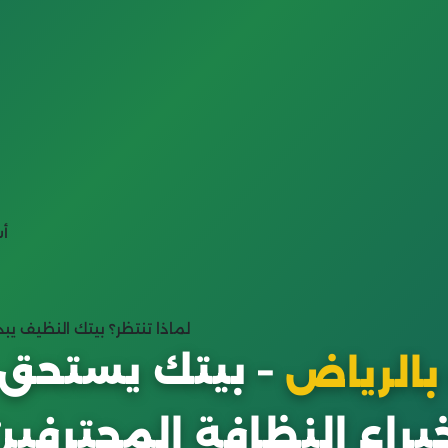
أس
🏆 لماذا تنتظر؟ بيتك النظيف 
– بيتك يستحق
الرياض
براء النظافة المحترفين