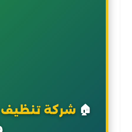
🏠
شركة تنظيف ب
خ