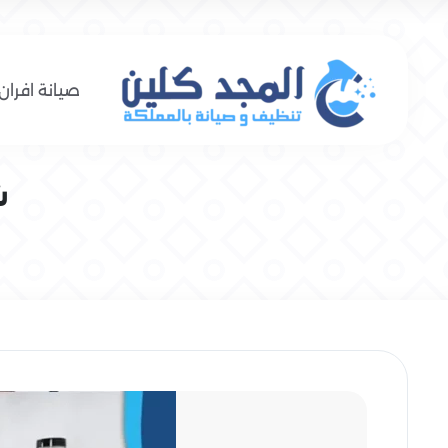
صيانة افران 
ش