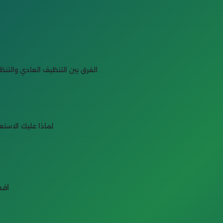
🔥 الفرق بين التنظيف العادي والت
لماذا عليك الاستع
افض