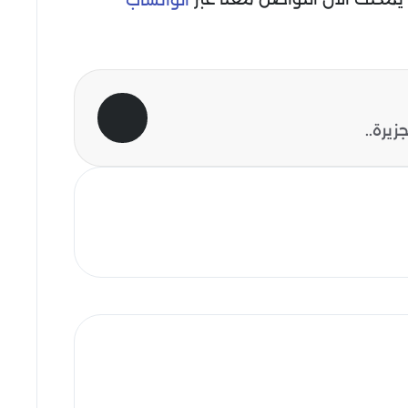
الواتساب
يرة..