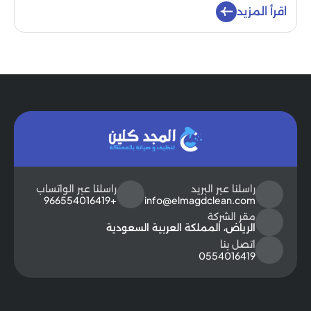
اقرأ المزيد
راسلنا عبر البريد
راسلنا عبر الواتساب
+966554016419
info@elmagdclean.com
مقر الشركة
الرياض، المملكة العربية السعودية
اتصل بنا
0554016419