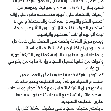
من ضمن الخدمات الرائعة التي تقدمها شركة تنظيف
شقق بجازان
والموكيت وغيرهم من
تنظيف السجاد
أرضيات بالاعتماد على أجهزة متخصصة قادرة على إزالة
أصعب البقع والأوساخ المتراكمة والملتصقة والتي لا
تستطيع الطرق التقليدية إزالتها دون التأثير على درجة
ثبات ألوانهم أو تلف أنسحتهم وأليافهم.
ويتميز فريق الشركة بقدرته على التعرف على خامة كل
سجاد ومن ثم اختيار طريقة التنظيف المناسبة
والمنظفات والمطهرات اللازمة، كما توفر الشركة أجهزة
وأدوات من شأنها غسيل السجاد وإزالة ما به من بقع في
أسرع وقت.
كما توفر الشركة خدمة تجفيف تمكّن العملاء من
استخدام السجاد مباشرةً بعد التنظيف ببضع ساعات،
بمقدور فريق الشركة التعامل مع كافة أحجام ومساحات
السجاد والتي لا تستطيع السيدات تنظيفها بمفردها
بطرق التنظيف التقليدية.
لا يقتصر تنظيف السجاد على تنظيف الشقة ككل بل