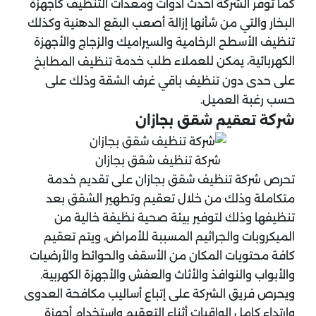
كما توفر الشركة أحدث أدوات ومعدات التنظيف كأجهزة
البخار والتي من شأنها إزالة أصعب البقع الدهنية وكذلك
تنظيف الأسطح الرخامية والسيراميك والزجاج والأجهزة
الكهربائية، يمكن للعملاء طلب خدمة
تنظيف المطابخ
على حدى دون تنظيف باقي غرف الشقة وذلك على
حسب رغبة العميل.
شركة تعقيم شقق بجازان
شركة تنظيف شقق بجازان
تحرص شركة تنظيف شقق بجازان على تقديم خدمة
متكاملة وذلك من خلال تعقيم وتطهير الشقق بعد
تنظيفها وذلك لتوفير بيئة صحية نظيفة خالية من
الميكروبات والجراثيم المسببة للأمراض، ويتم تعقيم
كافة محتويات المكان من الأسقف والحوائط والأرضيات
والأبواب والنوافذ والأثاث والعفش والأجهزة الكهربية.
ويحرص فريق الشركة على إتباع أساليب مكافحة العدوى
وارتداء كامل الواقيات أثناء التعقيم واستخدام أجهزة