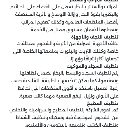
المراتب والستائر بالبخار تعمل على القضاء على الجراثيم
والبكتيريا بقوة البخار وإزالة الأوساخ والأتربة الملتصقة
بأفضل المنظفات العالمية وكذلك تعقيم المراتب
وتعطيرها لضمان مستوى ممتاز من الخدمة.
تنظيف النجف والأجهزة
نظف الأجهزة المنزلية من الأتربة والشحوم بمنظفات
خاصة وكذلك الثريات والبلورات بملمعاتها الخاصة التي
تجعلها أكثر إشراقًا وإبهارًا.
تنظيف السجاد والموكيت
يتم تنظيف السجاد والبسط بالبخار لضمان نظافتها
وتعقيمها، كما يمكن تنظيفها بالطريقة التقليدية حسب
رغبة العميل باستخدام أقوى المنظفات التي تحافظ
على الألوان وتزيل البقع الصعبة مهما كانت صعبة.
تنظيف المطبخ
كما تقوم الشركة بتنظيف المطبخ والسيراميك والتخلص
من الشحوم الموجودة فيه وتفكيك وتنظيف الشفاط
وتنظيف الخشب وتلميعه بالبيتومين والألمنيوم