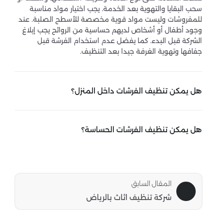
سحب البقايا والتهوية بعد الخدمة. يجب اختيار مواد مناسبة
للمفروشات وليست مواد قوية مخصصة للأسطح الصلبة. عند
وجود أطفال أو أشخاص لديهم حساسية من الروائح يجب إبلاغ
الشركة قبل البدء. كما يفضل عدم استخدام الفرشة قبل
جفافها وتهوية الغرفة جيدا بعد التنظيف.
هل يمكن تنظيف الفرشات داخل المنزل؟
نعم يمكن تنظيف كثير من الفرشات داخل المنزل إذا كانت
الخدمة مناسبة للمكان والقطعة. يتم تجهيز مساحة العمل
هل يمكن تنظيف الفرشات الحساسة؟
وحماية الأرضيات القريبة واستخدام الأدوات المطلوبة.
يمكن تنظيف بعض الفرشات الحساسة لكن يجب فحصها أولا. لا
تناسبها الطرق القوية أو الماء الزائد. وقد تحتاج إلى تنظيف
محدود الرطوبة أو اختبار مادة التنظيف في جزء مخفي. إذا كانت
المقال السابق
القطعة ثمينة أو تحتوي على تعليمات عناية خاصة فيجب
الالتزام بها. الهدف هو الحفاظ على القماش والحشوة وليس
شركة تنظيف اثاث بالرياض
إزالة البقعة بأي طريقة.