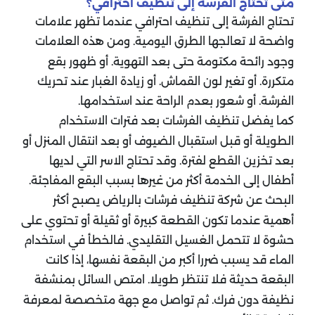
متى تحتاج الفرشة إلى تنظيف احترافي؟
تحتاج الفرشة إلى تنظيف احترافي عندما تظهر علامات
واضحة لا تعالجها الطرق اليومية. ومن هذه العلامات
وجود رائحة مكتومة حتى بعد التهوية. أو ظهور بقع
متكررة. أو تغير لون القماش. أو زيادة الغبار عند تحريك
الفرشة. أو شعور بعدم الراحة عند استخدامها.
كما يفضل تنظيف الفرشات بعد فترات الاستخدام
الطويلة أو قبل استقبال الضيوف أو بعد انتقال المنزل أو
بعد تخزين القطع لفترة. وقد تحتاج الاسر التي لديها
أطفال إلى الخدمة أكثر من غيرها بسبب البقع المفاجئة.
البحث عن شركة تنظيف فرشات بالرياض يصبح أكثر
أهمية عندما تكون القطعة كبيرة أو ثقيلة أو تحتوي على
حشوة لا تتحمل الغسيل التقليدي. فالخطأ في استخدام
الماء قد يسبب ضررا أكبر من البقعة نفسها،
إذا كانت
البقعة حديثة فلا تنتظر طويلا. امتص السائل بمنشفة
نظيفة دون فرك. ثم تواصل مع جهة متخصصة لمعرفة