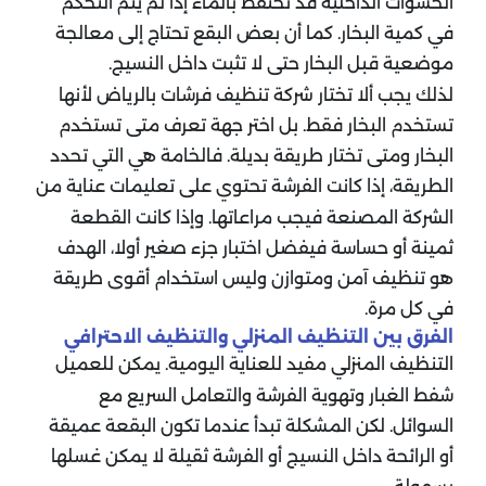
الحشوات الداخلية قد تحتفظ بالماء إذا لم يتم التحكم
في كمية البخار. كما أن بعض البقع تحتاج إلى معالجة
موضعية قبل البخار حتى لا تثبت داخل النسيج.
لذلك يجب ألا تختار شركة تنظيف فرشات بالرياض لأنها
تستخدم البخار فقط. بل اختر جهة تعرف متى تستخدم
البخار ومتى تختار طريقة بديلة. فالخامة هي التي تحدد
الطريقة،
إذا كانت الفرشة تحتوي على تعليمات عناية من
الشركة المصنعة فيجب مراعاتها. وإذا كانت القطعة
ثمينة أو حساسة فيفضل اختبار جزء صغير أولا،
الهدف
هو تنظيف آمن ومتوازن وليس استخدام أقوى طريقة
في كل مرة.
الفرق بين التنظيف المنزلي والتنظيف الاحترافي
التنظيف المنزلي مفيد للعناية اليومية. يمكن للعميل
شفط الغبار وتهوية الفرشة والتعامل السريع مع
السوائل. لكن المشكلة تبدأ عندما تكون البقعة عميقة
أو الرائحة داخل النسيج أو الفرشة ثقيلة لا يمكن غسلها