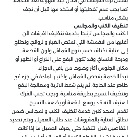
يفضل ترك الفرشات في مكان جيد التهوية بعد الخدمة.
كما يجب عدم تغطيتها أو استخدامها قبل أن تجف
بشكل مناسب.
تنظيف الكنب والمجالس
الكنب والمجالس ترتبط بخدمة تنظيف الفرشات لأن
أغلبها من الاقمشة التي تمتص الغبار والروائح. وتحتاج
إلى عناية تختلف حسب نوع القماش ولون القطعة
ودرجة الاتساخ. وقد تكون البقع على الذراع أو الظهر أو
مكان الجلوس أكثر وضوحا من باقي الاجزاء.
تبدأ الخدمة بفحص القماش واختبار المادة في جزء غير
ظاهر عند الحاجة. ثم يتم شفط الاتربة ومعالجة البقع
وتنظيف النسيج بطريقة مناسبة. ويجب تجنب الفرك
العنيف لأنه قد يوسع البقعة أو يضعف النسيج.
تقدم المجد كلين خدمة تنظيف الكنب والمجالس ضمن
نطاق العناية بالمفروشات عند طلب العميل. ويتم تحديد
التفاصيل قبل التنفيذ حتى يعرف العميل ما إذا كانت