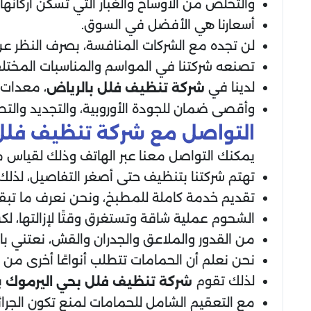
والتخلص من الأوساخ والغبار التي تسكن أركانه
أسعارنا هي الأفضل في السوق.
لن تجده مع الشركات المنافسة، بصرف النظر عن 
تصنعه شركتنا في المواسم والمناسبات المختلف
لدينا في
، معدات
شركة تنظيف فلل
بالرياض
وأقصى ضمان للجودة الأوروبية، والتجديد والتطوي
التواصل مع شركة تنظيف فلل
يمكنك التواصل معنا عبر الهاتف وذلك لقياس م
تهتم شركتنا بتنظيف حتى أصغر التفاصيل، لذلك نق
تقديم خدمة كاملة للمطبخ، ونحن نعرف ما تبقى 
الشحوم عملية شاقة وتستغرق وقتًا لإزالتها، لكن
من القدور والملاعق والجدران والقش، نعتني بال
نحن نعلم أن الحمامات تتطلب أنواعًا أخرى من ا
لذلك تقوم
ب
شركة تنظيف فلل
بحي اليرموك
مع التعقيم الشامل للحمامات لمنع تكون الجراث