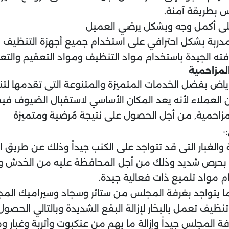
لس بطريقة آمنة.
 على أكمل وجه وبشكل يرضي العميل
مدربة بشكل احترافي على استخدام جميع أجهزة التنظيف ا
رفته الجيدة باستخدام مواد التنظيف ومواد التعقيم والتع
لمزاحمية
رياض بفضل الخدمات المتميزة والمتنوعة التى تقدمها ل
 العملاء لأنه يعد المكان الأساسي لاستقبال الضيوف في
زاحمية, من أجل الحصول على نتيجة مُرضية ومتميزة
-
 والغبار التى قد تتواجد على الكنب جيداً وذلك عن طريق ا
بية بحرص شديد وذلك من أجل المحافظة عليه من الخدش وا
م مواد تلميع ذات فعالية جيدة.
يتواجد بغرفة المجلس من ستائر وسجاد وسيراميك المجل
يف تعمل بالبخار لإزالة البقع الشديدة وبالتالي الحصول
لمجلس جيداً وإزالة ما بهم من عنكبوت وأتربة وغبار وم