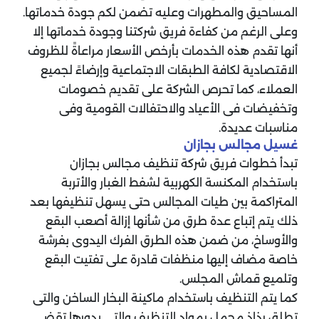
المساحيق والمطهرات وعليه تضمن لكم جودة خدماتها.
وعلى الرغم من كفاءة فريق شركتنا وجودة خدماتها إلا
أنها تقدم هذه الخدمات بأرخص الأسعار مراعاةً للظروف
الاقتصادية لكافة الطبقات الاجتماعية وإرضاءً لجميع
العملاء، كما تحرص الشركة على تقديم خصومات
وتخفيضات فى الأعياد والاحتفالات القومية وفى
مناسبات عديدة.
غسيل مجالس بجازان
تبدأ خطوات فريق شركة تنظيف مجالس بجازان
باستخدام المكنسة الكهربية لشفط الغبار والأتربة
المتراكمة بين طيات المجالس حتى يسهل تنظيفها بعد
ذلك يتم إتباع عدة طرق من شأنها إزالة أصعب البقع
والأوساخ، من ضمن هذه الطرق الفرك اليدوى بفرشة
خاصة مضاف إليها منظفات قادرة على تفتيت البقع
وتلميع قماش المجلس.
كما يتم التنظيف باستخدام ماكينة البخار الساخن والتى
تطلق رذاذ محمل بمواد التنظيف والتى بدورها تقضى