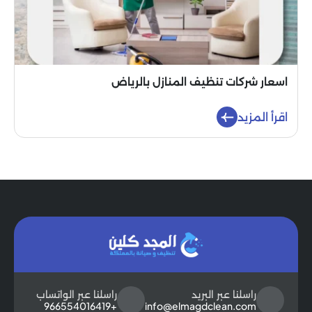
اسعار شركات تنظيف المنازل بالرياض
اقرأ المزيد
راسلنا عبر البريد
راسلنا عبر الواتساب
+966554016419
info@elmagdclean.com