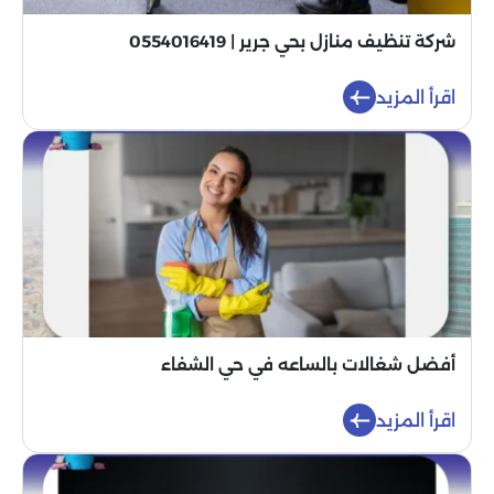
شركة تنظيف منازل بحي جرير | 0554016419
اقرأ المزيد
أفضل شغالات بالساعه في حي الشفاء
اقرأ المزيد