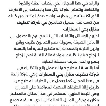
والرائد في هذا المجال الذي يتطلب الدقة والخبرة
والكفاءة، وتتمتع الشركة بكل هذا بالإضافة إلى الاحتراف
الذي اكتسبته على مدار سنوات عديدة، تمكنت من خلاله
من كسب ثقة العميل كعاملين في
شركة تنظيف
.
منازل بحي السفارات
لديهم الوسائل والتقنيات التي تسمح لهم بالوصول إلى
الأماكن الضيقة بسهولة، نعم الصالون نظيف ورائع
ونزيل الاتربة بالمعدات، إنه متطور للغاية أما بالنسبة
للزجاج فيتم تنظيفه بمواد فعالة للغاية نعم الزجاج
يلمع ورائحة الغرفة منعشة للغاية.
أما بالنسبة للمطبخ فهناك عمل رائع بانتظارك في
وهي شركة رائدة
شركة تنظيف منازل بحي السفارات
في هذا المجال، كما يعمل على تنظيف المطبخ عن
طريق إزالة الطبقات الدهنية المتراكمة على الجدران.
وهي نتيجة الطهي المستمر في هذا المكان، فالمطبخ
مكان مهم في المنزل، لأنه المكان الذي نعد فيه جميع