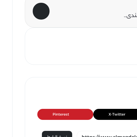
دى..
Pinterest
X-Twitter