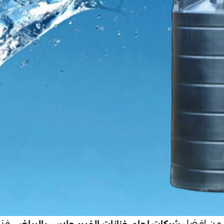
 من افضل
. فن