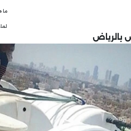
ما ه
لماذ
س بالرياض