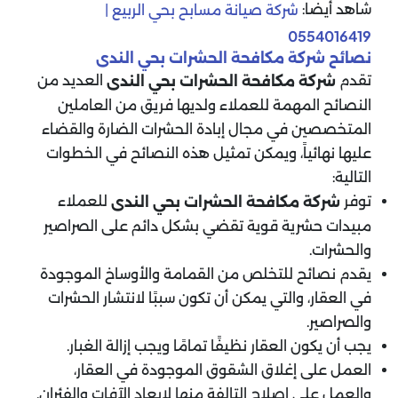
شاهد أيضا:
شركة صيانة مسابح بحي الربيع |
0554016419
نصائح شركة مكافحة الحشرات بحي الندى
تقدم
العديد من
شركة مكافحة الحشرات بحي الندى
النصائح المهمة للعملاء ولديها فريق من العاملين
المتخصصين في مجال إبادة الحشرات الضارة والقضاء
عليها نهائياً، ويمكن تمثيل هذه النصائح في الخطوات
التالية:
توفر
للعملاء
شركة مكافحة الحشرات بحي الندى
مبيدات حشرية قوية تقضي بشكل دائم على الصراصير
والحشرات.
يقدم نصائح للتخلص من القمامة والأوساخ الموجودة
في العقار، والتي يمكن أن تكون سببًا لانتشار الحشرات
والصراصير.
يجب أن يكون العقار نظيفًا تمامًا ويجب إزالة الغبار.
العمل على إغلاق الشقوق الموجودة في العقار،
والعمل على إصلاح التالفة منها لإبعاد الآفات والفئران.