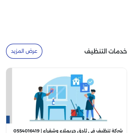
خدمات التنظيف
عرض المزيد
شركة تنظيف فى ثادق حريملاء وشقراء | 0554016419