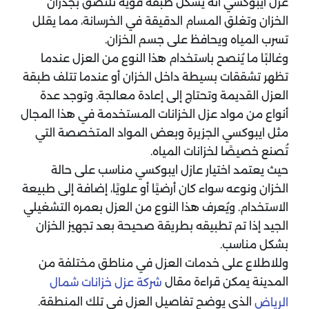
عزل ايبوكسي أنه يشكل طبقة قوية تلتصق بجدران
الخزان وتغلق المسام الدقيقة في الخرسانة، مما يقلل
تسرب المياه ويحافظ على جسم الخزان.
وغالبًا ما يُنصح باستخدام هذا النوع من العزل عندما
تظهر تشققات بسيطة داخل الخزان أو عندما تتلف طبقة
العزل القديمة وتحتاج إلى إعادة معالجة. وتوجد عدة
أنواع من مواد عزل الخزانات المستخدمة في هذا المجال
مثل ايبوكسي الجزيرة وبعض المواد المتخصصة التي
تُصنع خصيصًا لخزانات المياه.
حيث يعتمد اختيار عازل ايبوكسي مناسب على حالة
الخزان ونوعه سواء كان أرضيًا أو علويًا، إضافة إلى طبيعة
الاستخدام. ويُعرف هذا النوع من العزل بعمره التشغيلي
الجيد إذا تم تطبيقه بطريقة صحيحة بعد تجهيز الخزان
بشكل مناسب.
وللاطلاع على خدمات العزل في مناطق مختلفة من
المدينة يمكن قراءة مقال
شركة عزل خزانات شمال
الذي يوضح تفاصيل العزل في تلك المنطقة.
الرياض