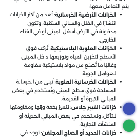
يتم التعامل معها:
: تُعد من أكثر الخزانات
الخزانات الأرضية الخرسانية
انتشارًا في الفلل والمباني السكنية، وتكون
مدفونة في الأرض أسفل المبنى أو في الفناء
الخارجي.
: تُركب فوق
الخزانات العلوية البلاستيكية
الأسطح لتخزين المياه وتوزيعها داخل المبنى،
وغالبًا ما تُصنع من مواد بلاستيكية مقاومة
للعوامل الجوية.
: تُبنى من الخرسانة
الخزانات الخرسانية العلوية
المسلحة فوق سطح المبنى وتُستخدم في بعض
المباني الكبيرة أو القديمة.
: تتميز بخفة وزنها ومقاومتها
خزانات الفيبر جلاس
للتآكل، وتستخدم في بعض المباني الحديثة أو
المنشآت التجارية.
: توجد في
خزانات الحديد أو الصاج المجلفن