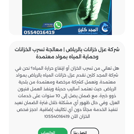
شركة عزل خزانات بالرياض | معالجة تسرب الخزانات
وحماية المياه بمواد معتمدة
هل تعاني من تسرب الخزان أو ارتفاع حرارة المياه؟ نحن في
شركة المجد كلين نقدم عزل خزانات المياه بالرياض بمواد
معتمدة، ونعمل كشركة مرخصة ومعتمدة من بلدية
الرياض. حيث نعتمد أساليب حديثة وينفذ العمل فنيون
ذوو خبرة، مع ضمان يصل إلى 10 سنوات على خدمات
العزل. وفي حال ظهور أي مشكلة خلال فترة الضمان نعيد
تنفيذ الخدمة مجانًا دون أي تكاليف إضافية. احجز فحص
الخزان الآن 0554016419!
اتصل بنا
الواتساب