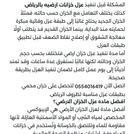
المشكلة قبل تنفيذ
.
عزل خزانات ارضيه بالرياض
كذلك يختلف التعامل مع الخزان حسب حالته، فمثلاً
الخزان الجديد يحتاج غالبًا إلى طبقة عزل وقائية مبكرة
لحمايته منذ البداية، بينما الخزان القديم قد يتطلب أولًا
معالجة الشقوق أو إصلاح نقاط الضعف قبل تطبيق
طبقات العزل.
أما مدة تنفيذ عزل خزان ارضي فتختلف بحسب حجم
الخزان وحالته، لكنها غالبًا تستغرق عدة ساعات، وقد تمتد
أحيانًا إلى يوم عمل كامل لضمان تنفيذ العزل بطريقة
صحيحة.
اتصل الآن
لتحصل على خزان محمي
0554016419
بطبقات عزل مناسبة لظروف الرياض.
افضل ماده عزل الخزان الارضي؟
أفضل مادة لعزل الخزان الأرضي هي الإيبوكسي
المخصص لمياه الشرب أو المواد الأسمنتية العازلة، لأنها
مقاومة للماء وتلتصق بالخرسانة وتُستخدم في خزانات
المياه وفق إرشادات منظمة الصحة العالمية.