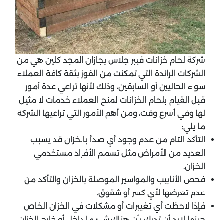
شركة لحام خزانات فيبر جلاس بجازان المجد كلين هي من
الشركات الرائدة التي تمكنت من الفوز بثقة كافة العملاء
سواء الحاليين أو السابقين، وذلك لأنها تراعي عدة أمور
قبل القيام بلحام الخزانات لمنح العملاء خدمات لا مثيل
لها وفي أسرع وقت، ومن أهم الأمور التي تراعيها الشركة
ما يلي:
التأكد التام من عدم وجود أي صدأ بالخزان قد يسبب
العديد من الأمراض مثل تسمم الأفراد مستخدمي
الخزان.
فحص الأنابيب والمواسير الموصلة بالخزان والتأكد من
عدم تعرضها لأي كسر أو شقوق.
فإذا لاحظت أي تغييرات أو مشكلات في الخزان الخاص
حينها لابد أن تدرك بأن هناك شئ ما داخل أو خارج الخزان،