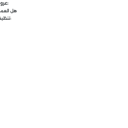
عروض للتنظيف للشقق و الفلل المفروشة والجديدة:
هل العما
تنظيف شقق موكيت مكيفات وفلل بافضل الأسعار خصم: