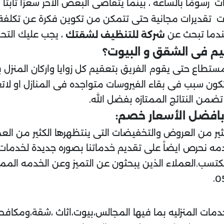
ومًا بالساعة ، بينما يتقاضى البعض الآخر سعرًا ثابتًا
ت تقديرات مجانية حتى تتمكن من تكوين فكرة عن تكلفة
ندما تبحث عن
، يجب عليك التحق
شركة للتنظيف لشقتك
يم فى الشقق و البيوت؟
ستطاع حتى يقوم الفريق بتعقيم كل زوايا واركان المنزل 
لاتكون سبب فى بقاء الفيروسات متواجده فى المنازل او لا
تضمن النتائج الممتازه بفضل الله.
افضل الأسعار خصم:
ير من العروض والتخفيضات التى ينتظهرها الكثير من العمل
دمه نحرص ايضاً على تقديم خدماتنا بصوره جديدة لخدما
كتسب.العملاء الذين يبحثون عن التميز وعن الخدمه الممتاز
.
0
دمات المنزليه بما فيها المجالس،بيوت،اثاث ،شقة،ومكا