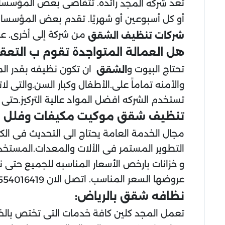
تعد
رائده. تتقاضى بعض المؤسسات رس
شركه المجد
أو كل أسبوعين أو شهريًا. تقدم بعض المؤسسا
من شركة إلى أخرى. ع
شركات تنظيف الشقق
هل العمالة المتواجدة تقوم ب التعق
تحتاج البيوت و
ان تكون نظيفه بقدر الم
الشقق
والأمنه تماماً على.الأطفال وكبار السن.والتى 
تستخدم الشركه افضل المواد عالية التركيز.حتى 
تنظيف شقق موكيت مكيفات وفلل ب
مجال الخدمة العامة يحتاج الى التحديث فى الكث
التطوير المستمر فى الألات والمعدات.المستخ
و خزانات بارخص الأسعار المناسبه للجميع حتى ن
عروضها السعر المناسب. اتصل الان
554016419
نظافه شقق بالرياض:
تعمل المجد كلين كافة خدمات التى تختص بالخ