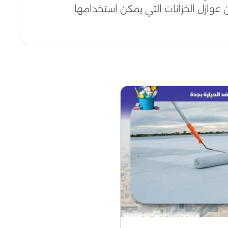
من عوازل الخزانات التي يمكن استخدامها
ي كسوة على السطح الخارجي للمبنى. تحتوي بعض
واحد. يمكن أن يشمل ذلك بلاط السقف
انة الخلوية محصورة بين طبقتين من ألواح
سب لمنزلك. إنها تحافظ على الدفء بالداخل
ه بانتظام والتأكد من عدم حظر أي فتحات أو
. يعمل الفريق المعتمد من هيئة الطرق