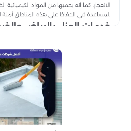
الانفجار. كما أنه يحميها من المواد الكيميائية ا
للمساعدة في الحفاظ على هذه المناطق آمنة ل
خدمات العزل بالرياض والخرج
لمحاربة برد الشتاء ،يتم عزل الجدران الخارجية 
مواد البناء الحديثة على حاجز حراري متكامل ،
المصنوع من الخرسانة المسلحة بألياف زجاجية ،أ
الأسمنت خفيفة الوزن.
أهمية العزل للمنازل والخزانات
العزل عبارة عن طبقة من المواد تسمح للحرارة ب
والهواء البارد بالخارج ،وبالتالي توفر تكاليف ا
الوصول إلى الألواح بالأثاث أو السجاد.
شركة عزل اسطح وخزانات بالرياض
يتم عزل الأسطح في الرياض من خلال فرق متخصص