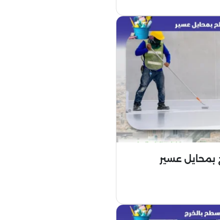
بمحايل عسير