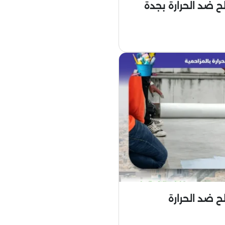
ضد الحرارة بجدة
ن على جميع أنواع الأسقف بما في ذلك
ثر عليها. كما أنها تضمن أن سطح منزلك يدوم
سبة لمنزل سكني نموذجي ،يمكنك إما استخدام
ح عازلة صلبة أو بدلاً من ذلك طبقة من ألواح عازلة من رغوة البوليسترين. يجب أن يكون سمك هذا 7 مم على الأقل ويجب أن يمتد إلى ما بعد الحافة
 لم يكن هناك أسطح فوق خزانات المياه الخاصة بك ،فإن عزلها
لعالم الشركات لسنوات عديدة حتى الآن
اتية لموظفينا لنموهم المهني. وقد مكننا ذلك
 ضد الحرارة