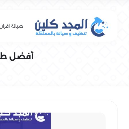
صيانة افران 
أفضل طرق