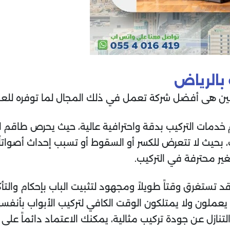
بالرياض
لين هى أفضل شركة تعمل في ذلك المجال لما توفره للعمل
دمات التركيب بدقة واحترافية عالية، حيث يحرص طاقم ال
بحيث لا تتعرض للكسر أو السقوط أو تسبب إحداث أصواتاً 
غير محترفة في التركيب.
قد تستغرق وقتاً طويلاً ومجهود لتثبيت الباب بإحكام والتأ
ن يعملون ولا يمتلكون الوقت الكافي لتركيب الأبواب بأن
تنازل عن جودة تركيب مثالية، يمكنك الاعتماد دائماً على ش