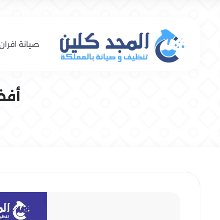
صيانة افران 
أفض