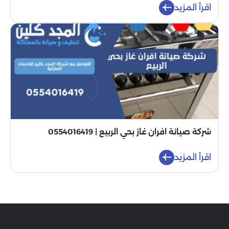
اقرأ المزيد
شركة صيانة افران غاز بحي الربيع | 0554016419
اقرأ المزيد