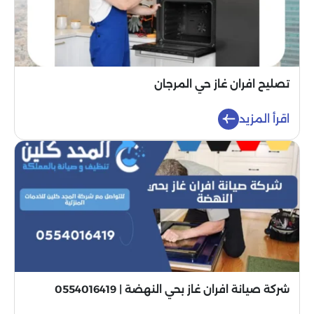
تصليح افران غاز حي المرجان
اقرأ المزيد
شركة صيانة افران غاز بحي النهضة | 0554016419