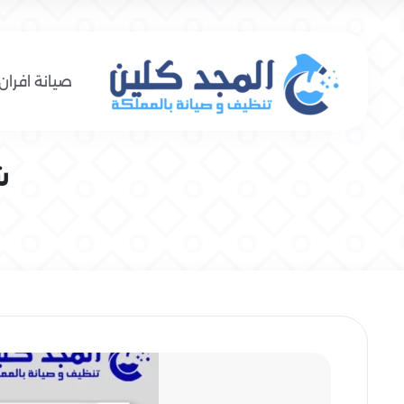
صيانة افران 
ش