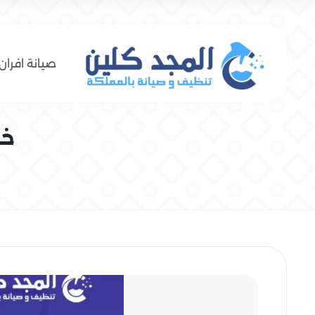
صيانة افران 
خد