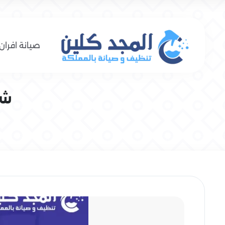
صيانة افران 
شر