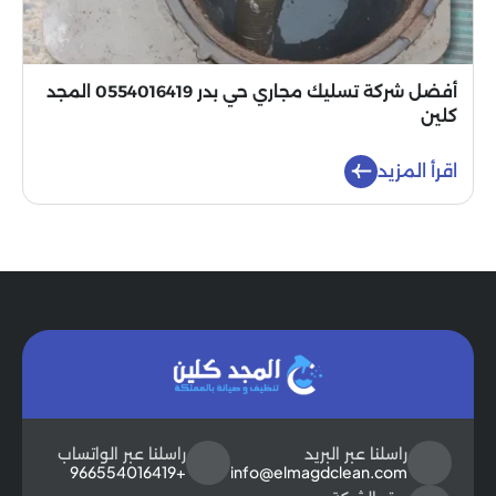
أفضل شركة تسليك مجاري حي بدر 0554016419 المجد
كلين
اقرأ المزيد
راسلنا عبر البريد
راسلنا عبر الواتساب
+966554016419
info@elmagdclean.com