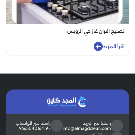
تصليح افران غاز حي الرويس
اقرأ المزيد
راسلنا عبر البريد
راسلنا عبر الواتساب
+966554016419
info@elmagdclean.com