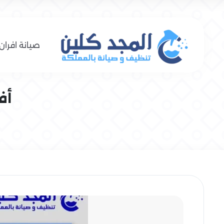
صيانة افران 
أف