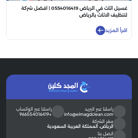
غسيل اثاث في الرياض 0554016419 | افضل شركة
لتنظيف الاثاث بالرياض
اقرأ المزيد
راسلنا عبر البريد
راسلنا عبر الواتساب
+966554016419
info@elmagdclean.com
مقر الشركة
الرياض، المملكة العربية السعودية
اتصل بنا