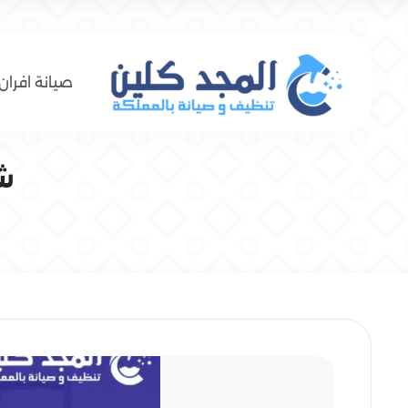
صيانة افران 
شر