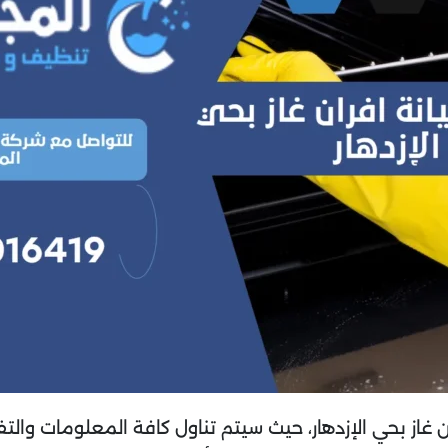
از بحي الإزدهار، حيث سيتم تناول كافة المعلومات وال