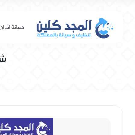
صيانة افران 
شر