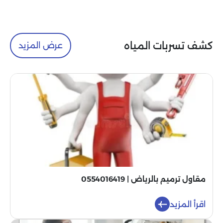
كشف تسربات المياه
عرض المزيد
مقاول ترميم بالرياض | 0554016419
اقرأ المزيد