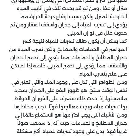
لكنها من أكبر وأخطر المشاكل التي يمكن أن يواجهها أي
منزل أو عقار، ومن ثم قد يحدث تلف في أنابيب المياه
الخارجية للمنزل ولكن بسبب ارتفاع درجة الحرارة، مما
يؤدي إلى تسرب المياه إلى جدران وأسقف العقار ومن ثم
حدوث خلل في توازن المبنى.
كما يمكن أن يكون هناك تسربات للمياه نتيجة كسر
المواسير في الحمامات والمطابخ، ولكن تسرب المياه من
جدران المطابخ والحمامات، مما يؤدي إلى تدمير الجدران
والأسقف، مما يؤدي إلى تدمير المبنى، خاصة إذا لم تكن
على علم بتسرب المياه.
ومن الظواهر التي تدل على وجود الماء والتي تعتبر في
نفس الوقت منتج، هو ظهور البقع على الجدران بمجرد
ملامستها، إذا حدث ذلك ستعرف على الفور أن الحوائط
بها تسربات مياه، ويجب معالجتها فورًا لتجنب مخاطرها.
ومن الأشياء التي يجب احترامها هو الاستماع دائمًا إلى
جدران المطابخ والحمامات، حيث أنه إذا سمعت صوتاً
غريباً فهذا يدل على وجود تسربات للمياه، أكبر مشكلة