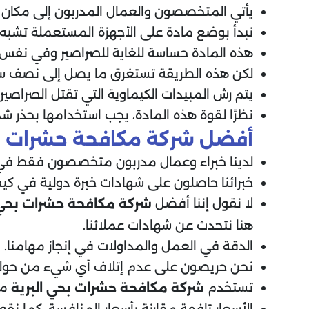
يأتي المتخصصون والعمال المدربون إلى مكان 
نبدأ بوضع مادة على الأجهزة المستعملة تشبه ال
هذه المادة حساسة للغاية للصراصير وفي نفس ال
لكن هذه الطريقة تستغرق ما يصل إلى نصف ساعة،
يتم رش المبيدات الكيماوية التي تقتل الصراصي
نظرًا لقوة هذه المادة، يجب استخدامها بحذر شد
أفضل شركة مكافحة حشرات بح
لدينا خبراء وعمال مدربون متخصصون فقط في ال
خبرائنا حاصلون على شهادات خبرة دولية في كي
لا نقول إننا أفضل
شركة مكافحة حشرات بحي 
هنا نتحدث عن شهادات عملائنا.
الدقة في العمل والمداولات في إنجاز مهامنا.
نحن حريصون على عدم إتلاف أي شيء من حولنا أ
تستخدم
مب
شركة مكافحة حشرات بحي البرية
الأسعار تافهة مقارنة بأسعار المنافسة، كما نق